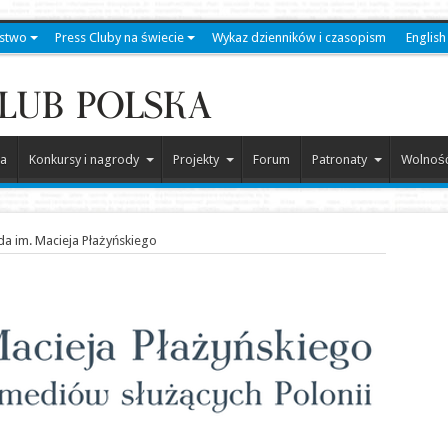
stwo
Press Cluby na świecie
Wykaz dzienników i czasopism
English
a
Konkursy i nagrody
Projekty
Forum
Patronaty
Wolność
a im. Macieja Płażyńskiego