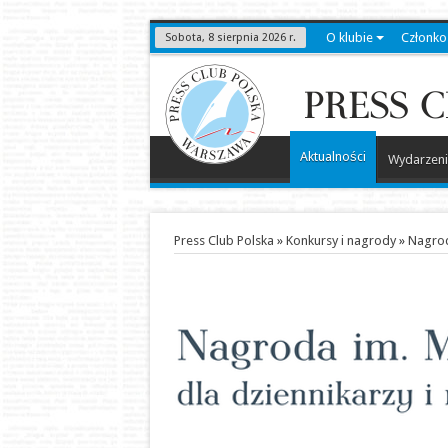
O klubie
Członko
Sobota, 8 sierpnia 2026 r.
Aktualności
Wydarzeni
Press Club Polska
»
Konkursy i nagrody
»
Nagrod