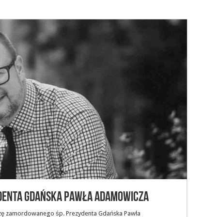
zydenta Gdańska Pawła Adamowicza
uszę zamordowanego śp. Prezydenta Gdańska Pawła