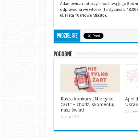
Adamowicza i otoczyć modlitwą Jego Rodzinę
odprawiona we wtorek, 15 stycznia o 18:00
ul. Freta 10 (Nowe Miasto).
Podziel się
Podobne
Rusza konkurs „Nie tylko
Apel 
żart” – chodź, skomentuj
Ukrai
nasz świat!
23 czer
6 lipca 2026