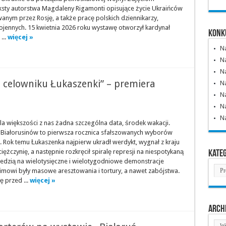
ksty autorstwa Magdaleny Rigamonti opisujące życie Ukraińców
anym przez Rosję, a także pracę polskich dziennikarzy,
jennych. 15 kwietnia 2026 roku wystawę otworzył kardynał
Konk
...
więcej »
N
Na
Na
a celowniku Łukaszenki” – premiera
N
Na
Na
N
dla większości z nas żadna szczególna data, środek wakacji.
 Białorusinów to pierwsza rocznica sfałszowanych wyborów
. Rok temu Łukaszenka najpierw ukradł werdykt, wygnał z kraju
Kate
iężczynię, a następnie rozkręcił spiralę represji na niespotykaną
edzią na wielotysięczne i wielotygodniowe demonstracje
Kate
imowi były masowe aresztowania i tortury, a nawet zabójstwa.
ę przed ...
więcej »
Arch
Arc