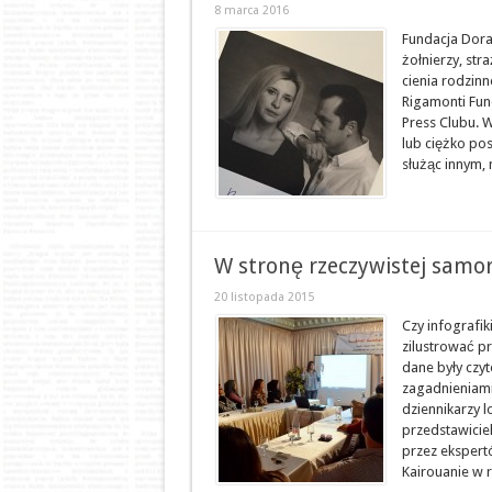
8 marca 2016
Fundacja Dora
żołnierzy, str
cienia rodzin
Rigamonti Fun
Press Clubu. 
lub ciężko pos
służąc innym, 
W stronę rzeczywistej samor
20 listopada 2015
Czy infografi
zilustrować p
dane były czyt
zagadnieniami
dziennikarzy l
przedstawiciel
przez ekspertó
Kairouanie w r