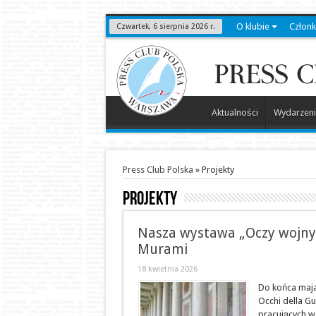
O klubie
Człon
Czwartek, 6 sierpnia 2026 r.
Aktualności
Wydarzeni
Press Club Polska
»
Projekty
Projekty
Nasza wystawa „Oczy wojny”
Murami
18 kwietnia 2026
Do końca maja
Occhi della Gu
pracujących w