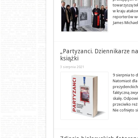
towarzyszą te
w kraju atakow
reporterów wo
James Michael 
„Partyzanci. Dziennikarze n
książki
3 sierpnia 2021
9 sierpnia to 
Natomiast dla
prezydenckich
faktyczną zwyc
skalę. Odpowi
przeciwko reż
Nie cofnięto si