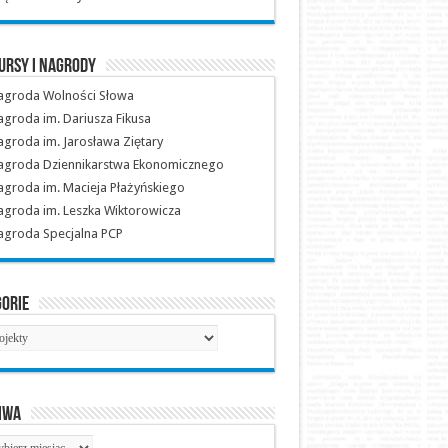
ursy i nagrody
agroda Wolności Słowa
groda im. Dariusza Fikusa
groda im. Jarosława Ziętary
agroda Dziennikarstwa Ekonomicznego
groda im. Macieja Płażyńskiego
groda im. Leszka Wiktorowicza
agroda Specjalna PCP
gorie
gorie
iwa
hiwa