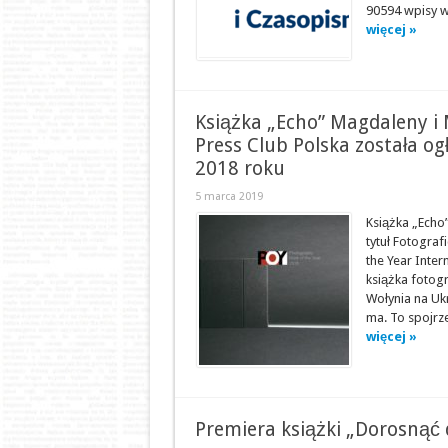
90594 wpisy w
więcej »
Książka „Echo” Magdaleny i
Press Club Polska została og
2018 roku
5 marca 2019
Książka „Echo
tytuł Fotogra
the Year Inter
książka fotogr
Wołynia na Uk
ma. To spojrze
więcej »
Premiera książki „Dorosnąć 