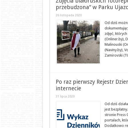
Zdjęcia białoruskich fotore
przebudzona” w Parku Ujaz
26 listopada 2020
Od dziś można
dokumentujący
zdjęć, których
(Onliner.by), 
Malinouski (On
(Naviny.by), V
Zamirovski (TU
Po raz pierwszy Rejestr Dzi
internecie
31 lipca 2020
Od dziś działa
jest bezpłatny
stronie Press 
portalach, kt
Dodatkowo rej