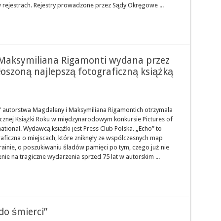
 rejestrach. Rejestry prowadzone przez Sądy Okręgowe ...
 Maksymiliana Rigamonti wydana przez
łoszoną najlepszą fotograficzną książką
” autorstwa Magdaleny i Maksymiliana Rigamontich otrzymała
ficznej Książki Roku w międzynarodowym konkursie Pictures of
national. Wydawcą książki jest Press Club Polska. „Echo” to
aficzna o miejscach, które zniknęły ze współczesnych map
rainie, o poszukiwaniu śladów pamięci po tym, czego już nie
nie na tragiczne wydarzenia sprzed 75 lat w autorskim ...
do śmierci”