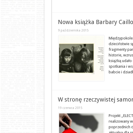
Nowa książka Barbary Caill
9 października 2015
Międzypokolen
dzieciństwie s
fragmenty pa
historie, wzr
książką udało 
spotkania i w
babcie i dziad
W stronę rzeczywistej samor
19 czerwca 2015
Projekt „ELECT
realizowany w
poprzednich d
aktualną dla 