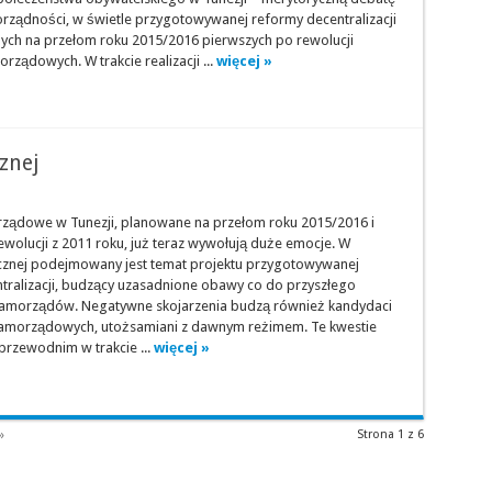
rządności, w świetle przygotowywanej reformy decentralizacji
ych na przełom roku 2015/2016 pierwszych po rewolucji
ządowych. W trakcie realizacji ...
więcej »
znej
ądowe w Tunezji, planowane na przełom roku 2015/2016 i
ewolucji z 2011 roku, już teraz wywołują duże emocje. W
cznej podejmowany jest temat projektu przygotowywanej
tralizacji, budzący uzasadnione obawy co do przyszłego
li samorządów. Negatywne skojarzenia budzą również kandydaci
amorządowych, utożsamiani z dawnym reżimem. Te kwestie
przewodnim w trakcie ...
więcej »
»
Strona 1 z 6