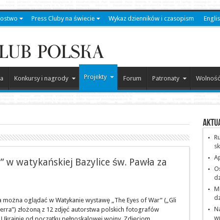
kostwo
Press Cluby na świecie
Wykaz dzienników i czasopism
Engli
Projekty
a
Konkursy i nagrody
Forum
Patronaty
Wolność
Aktu
Ru
sk
Ap
 w watykańskiej Bazylice św. Pawła za
O
dz
Me
dz
 można oglądać w Watykanie wystawę „The Eyes of War” („Gli
Na
erra”) złożoną z 12 zdjęć autorstwa polskich fotografów
w
 Ukrainie od początku pełnoskalowej wojny. Zdjęciom