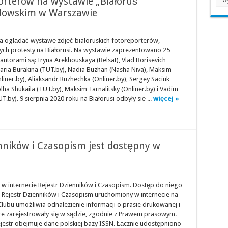
porterów na wystawie „Białoruś
dowskim w Warszawie
 oglądać wystawę zdjęć białoruskich fotoreporterów,
ch protesty na Białorusi. Na wystawie zaprezentowano 25
 autorami są: Iryna Arekhouskaya (Belsat), Vlad Borisevich
Daria Burakina (TUT.by), Nadia Buzhan (Nasha Niva), Maksim
liner.by), Aliaksandr Ruzhechka (Onliner.by), Sergey Saciuk
olha Shukaila (TUT.by), Maksim Tarnalitsky (Onliner.by) i Vadim
T.by). 9 sierpnia 2020 roku na Białorusi odbyły się ...
więcej »
enników i Czasopism jest dostępny w
 w internecie Rejestr Dzienników i Czasopism. Dostęp do niego
. Rejestr Dzienników i Czasopism uruchomiony w internecie na
Clubu umożliwia odnalezienie informacji o prasie drukowanej i
óre zarejestrowały się w sądzie, zgodnie z Prawem prasowym.
estr obejmuje dane polskiej bazy ISSN. Łącznie udostępniono