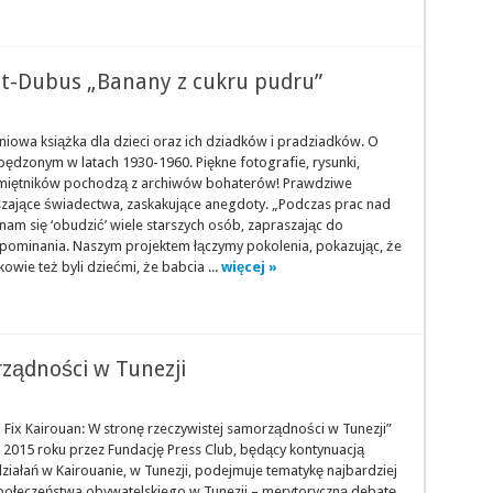
ot-Dubus „Banany z cukru pudru”
iowa książka dla dzieci oraz ich dziadków i pradziadków. O
pędzonym w latach 1930-1960. Piękne fotografie, rysunki,
miętników pochodzą z archiwów bohaterów! Prawdziwe
uszające świadectwa, zaskakujące anegdoty. „Podczas prac nad
nam się ‘obudzić’ wiele starszych osób, zapraszając do
spominania. Naszym projektem łączymy pokolenia, pokazując, że
kowie też byli dziećmi, że babcia ...
więcej »
ządności w Tunezji
 Fix Kairouan: W stronę rzeczywistej samorządności w Tunezji”
 2015 roku przez Fundację Press Club, będący kontynuacją
ziałań w Kairouanie, w Tunezji, podejmuje tematykę najbardziej
społeczeństwa obywatelskiego w Tunezji – merytoryczną debatę