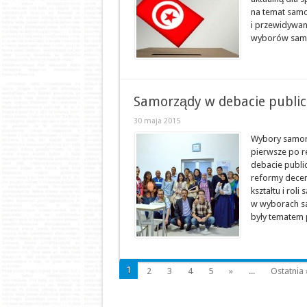
na temat samo
i przewidywan
wyborów samor
Samorządy w debacie public
30 maja 2015
Wybory samorz
pierwsze po r
debacie publi
reformy decen
kształtu i ro
w wyborach s
były tematem 
1
2
3
4
5
»
...
Ostatnia 