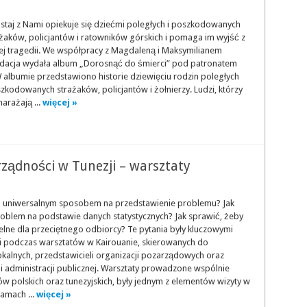
staj z Nami opiekuje się dziećmi poległych i poszkodowanych
ażaków, policjantów i ratowników górskich i pomaga im wyjść z
nej tragedii. We współpracy z Magdaleną i Maksymilianem
dacja wydała album „Dorosnąć do śmierci” pod patronatem
W albumie przedstawiono historie dziewięciu rodzin poległych
zkodowanych strażaków, policjantów i żołnierzy. Ludzi, którzy
narażają ...
więcej »
ządności w Tunezji – warsztaty
ki uniwersalnym sposobem na przedstawienie problemu? Jak
roblem na podstawie danych statystycznych? Jak sprawić, żeby
elne dla przeciętnego odbiorcy? Te pytania były kluczowymi
 podczas warsztatów w Kairouanie, skierowanych do
okalnych, przedstawicieli organizacji pozarządowych oraz
i administracji publicznej. Warsztaty prowadzone wspólnie
w polskich oraz tunezyjskich, były jednym z elementów wizyty w
amach ...
więcej »