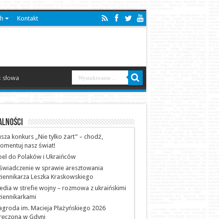
sh
Kontakt
 słowa
alności
sza konkurs „Nie tylko żart” – chodź,
omentuj nasz świat!
el do Polaków i Ukraińców
świadczenie w sprawie aresztowania
iennikarza Leszka Kraskowskiego
dia w strefie wojny – rozmowa z ukraińskimi
iennikarkami
groda im. Macieja Płażyńskiego 2026
ręczona w Gdyni