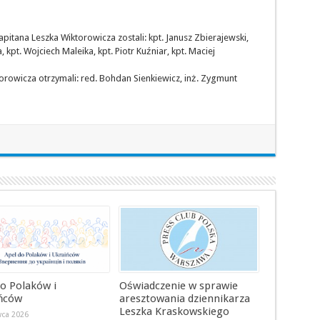
tana Leszka Wiktorowicza zostali: kpt. Janusz Zbierajewski,
 kpt. Wojciech Maleika, kpt. Piotr Kuźniar, kpt. Maciej
orowicza otrzymali: red. Bohdan Sienkiewicz, inż. Zygmunt
do Polaków i
Oświadczenie w sprawie
ńców
aresztowania dziennikarza
Leszka Kraskowskiego
wca 2026