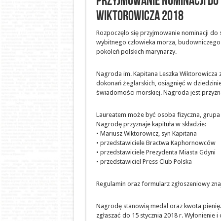
Przyjmowanie nominacji do 
Wiktorowicza 2018
Rozpoczęło się przyjmowanie nominacji do s
wybitnego człowieka morza, budowniczego 
pokoleń polskich marynarzy.
Nagroda im. Kapitana Leszka Wiktorowicza
dokonań żeglarskich, osiągnięć w dziedzin
świadomości morskiej. Nagroda jest przyzn
Laureatem może być osoba fizyczna, grupa 
Nagrodę przyznaje kapituła w składzie:
• Mariusz Wiktorowicz, syn Kapitana
• przedstawiciele Bractwa Kaphornowców
• przedstawiciele Prezydenta Miasta Gdyni
• przedstawiciel Press Club Polska
Regulamin oraz formularz zgłoszeniowy znaj
Nagrodę stanowią medal oraz kwota pienięż
zgłaszać do 15 stycznia 2018 r. Wyłonienie i 