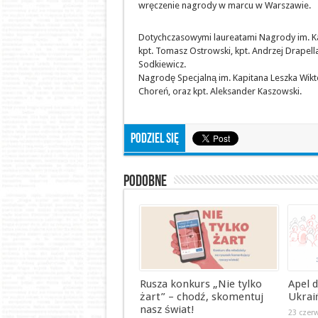
wręczenie nagrody w marcu w Warszawie.
Dotychczasowymi laureatami Nagrody im. Kapi
kpt. Tomasz Ostrowski, kpt. Andrzej Drapella,
Sodkiewicz.
Nagrodę Specjalną im. Kapitana Leszka Wikt
Choreń, oraz kpt. Aleksander Kaszowski.
Podziel się
Podobne
Rusza konkurs „Nie tylko
Apel 
żart” – chodź, skomentuj
Ukrai
nasz świat!
23 czer