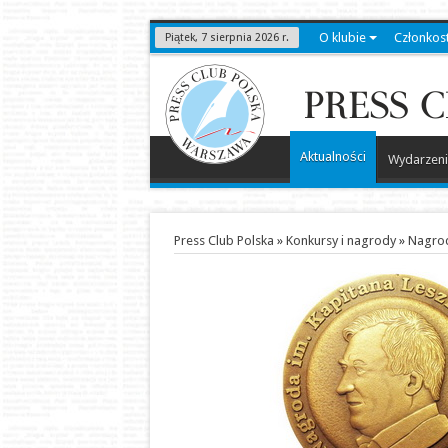
O klubie
Członkos
Piątek, 7 sierpnia 2026 r.
Aktualności
Wydarzeni
Press Club Polska
»
Konkursy i nagrody
»
Nagrod