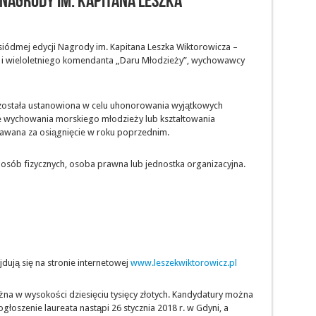
Nagrody im. Kapitana Leszka
iódmej edycji Nagrody im. Kapitana Leszka Wiktorowicza –
i wieloletniego komendanta „Daru Młodzieży”, wychowawcy
 została ustanowiona w celu uhonorowania wyjątkowych
ie wychowania morskiego młodzieży lub kształtowania
awana za osiągnięcie w roku poprzednim.
osób fizycznych, osoba prawna lub jednostka organizacyjna.
dują się na stronie internetowej
www.leszekwiktorowicz.pl
na w wysokości dziesięciu tysięcy złotych. Kandydatury można
ogłoszenie laureata nastąpi 26 stycznia 2018 r. w Gdyni, a