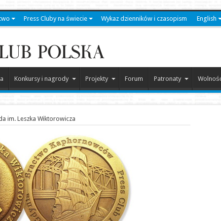
two
Press Cluby na świecie
Wykaz dzienników i czasopism
English
a
Konkursy i nagrody
Projekty
Forum
Patronaty
Wolność
a im. Leszka Wiktorowicza