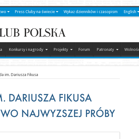
two
Press Cluby na świecie
Wykaz dzienników i czasopism
English
a
Konkursy i nagrody
Projekty
Forum
Patronaty
Wolność
a im. Dariusza Fikusa