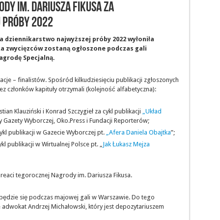
y im. Dariusza Fikusa za
 próby 2022
a dziennikarstwo najwyższej próby 2022 wyłoniła
ka zwycięzców zostaną ogłoszone podczas gali
agrodę Specjalną.
cje – finalistów. Spośród kilkudziesięciu publikacji zgłoszonych
 członków kapituły otrzymali (kolejność alfabetyczna):
tian Klauziński i Konrad Szczygieł za cykl publikacji
„Układ
 Gazety Wyborczej, Oko.Press i Fundacji Reporterów;
ykl publikacji w Gazecie Wyborczej pt.
„Afera Daniela Obajtka
”;
l publikacji w Wirtualnej Polsce pt. „
Jak Łukasz Mejza
reaci tegorocznej Nagrody im. Dariusza Fikusa.
będzie się podczas majowej gali w Warszawie. Do tego
 adwokat Andrzej Michałowski, który jest depozytariuszem