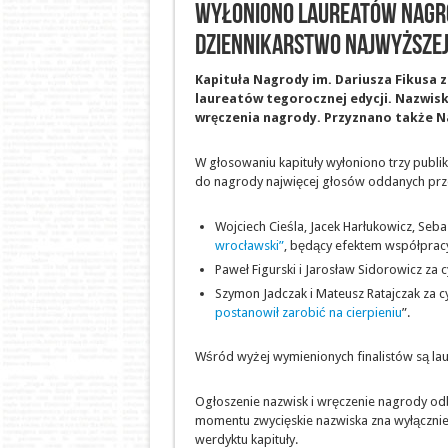
Wyłoniono laureatów Nagrod
dziennikarstwo najwyższej
Kapituła Nagrody im. Dariusza Fikusa z
laureatów tegorocznej edycji. Nazwis
wręczenia nagrody. Przyznano także N
W głosowaniu kapituły wyłoniono trzy publika
do nagrody najwięcej głosów oddanych przez
Wojciech Cieśla, Jacek Harłukowicz, Sebas
wrocławski”
, będący efektem współpracy
Paweł Figurski i Jarosław Sidorowicz za c
Szymon Jadczak i Mateusz Ratajczak za cyk
postanowił zarobić na cierpieniu
”.
Wśród wyżej wymienionych finalistów są lau
Ogłoszenie nazwisk i wręczenie nagrody od
momentu zwycięskie nazwiska zna wyłącznie
werdyktu kapituły.