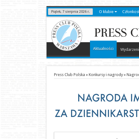
O klubie
Członkos
Piątek, 7 sierpnia 2026 r.
Aktualności
Wydarzeni
Press Club Polska
»
Konkursy i nagrody
»
Nagrod