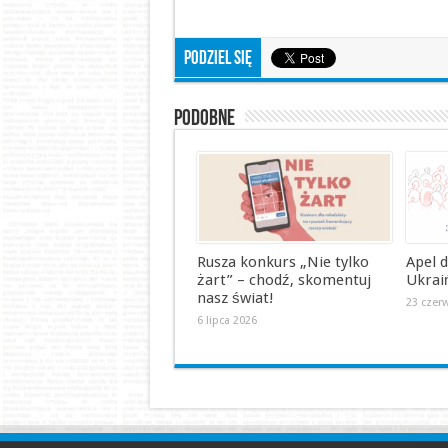
Podziel się
Podobne
Rusza konkurs „Nie tylko
Apel 
żart” – chodź, skomentuj
Ukrai
nasz świat!
23 czer
6 lipca 2026