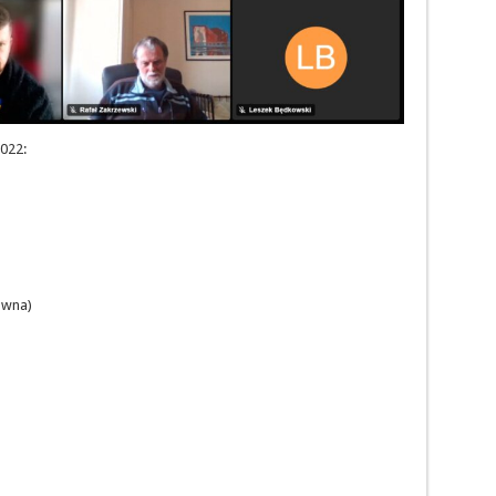
2022:
awna)