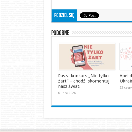
Podziel się
Podobne
Rusza konkurs „Nie tylko
Apel 
żart” – chodź, skomentuj
Ukrai
nasz świat!
23 czer
6 lipca 2026