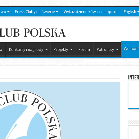
two
Press Cluby na świecie
Wykaz dzienników i czasopism
English
Wolność
a
Konkursy i nagrody
Projekty
Forum
Patronaty
Inter