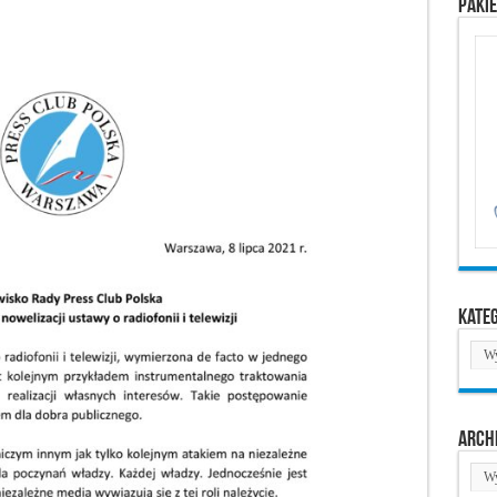
Paki
Kate
Kate
Arch
Arc