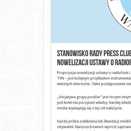
Stanowisko Rady Press Clu
nowelizacji ustawy o radiofo
Propozycja nowelizacji ustawy o radiofonii 
TVN – jest kolejnym przykładem instrumental
własnych interesów. Takie postępowanie nie
„Inicjatywa grupy posłów” jest niczym innym
jest kontrola poczynań władzy. Każdej wład
media wywiązują się z tej roli należycie.
Każda próba osłabienia lub likwidacji medi
obywateli. Narusza bowiem wprost zapisane