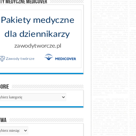
ety medyczne Medicover
gorie
gorie
iwa
hiwa