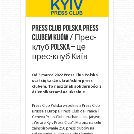
Press Club Polska Press
Clubem Kijów / Прес-
клуб Polska – це
прес-клуб Київ
Od 3 marca 2022 Press Club Polska
stał się także ukraińskim press
clubem. To nasz znak solidarności z
dziennikarzami na Ukrainie.
Press Club Polska wspólnie z Press Club
Brussels Europe, Press Club de France i
Geneva Press Club uruchamia inicjatywę
„We are Kyiv Press Club”. Ma ona na celu
zainspirowanie 250 press clubów na
całym świecie, aby stały się również