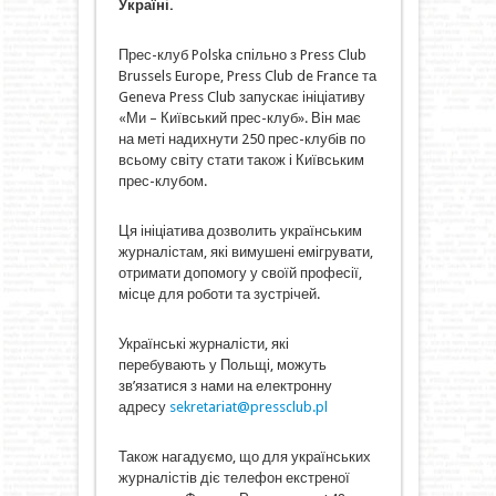
Україні.
Прес-клуб Polska спільно з Press Club
Brussels Europe, Press Club de France та
Geneva Press Club запускає ініціативу
«Ми – Київський прес-клуб». Він має
на меті надихнути 250 прес-клубів по
всьому світу стати також і Київським
прес-клубом.
Ця ініціатива дозволить українським
журналістам, які вимушені емігрувати,
отримати допомогу у своїй професії,
місце для роботи та зустрічей.
Українські журналісти, які
перебувають у Польщі, можуть
зв’язатися з нами на електронну
адресу
sekretariat@pressclub.pl
Також нагадуємо, що для українських
журналістів діє телефон екстреної