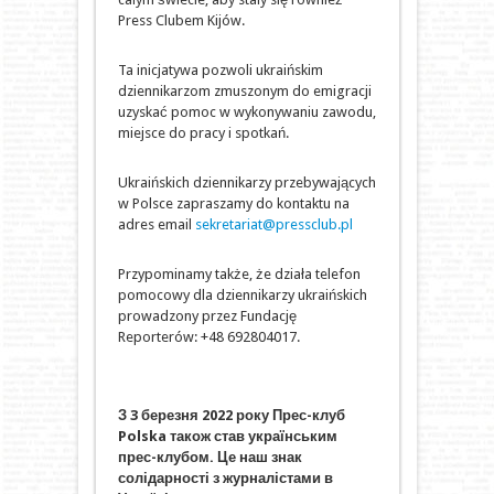
Press Clubem Kijów.
Ta inicjatywa pozwoli ukraińskim
dziennikarzom zmuszonym do emigracji
uzyskać pomoc w wykonywaniu zawodu,
miejsce do pracy i spotkań.
Ukraińskich dziennikarzy przebywających
w Polsce zapraszamy do kontaktu na
adres email
sekretariat@pressclub.pl
Przypominamy także, że działa telefon
pomocowy dla dziennikarzy ukraińskich
prowadzony przez Fundację
Reporterów: +48 692804017.
З 3 березня 2022 року Прес-клуб
Polska також став українським
прес-клубом. Це наш знак
солідарності з журналістами в