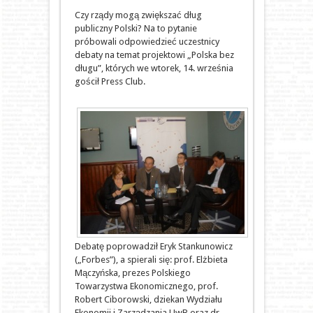
Czy rządy mogą zwiększać dług
publiczny Polski? Na to pytanie
próbowali odpowiedzieć uczestnicy
debaty na temat projektowi „Polska bez
długu”, których we wtorek, 14. września
gościł Press Club.
Debatę poprowadził Eryk Stankunowicz
(„Forbes”), a spierali się: prof. Elżbieta
Mączyńska, prezes Polskiego
Towarzystwa Ekonomicznego, prof.
Robert Ciborowski, dziekan Wydziału
Ekonomii i Zarządzania UwB oraz dr