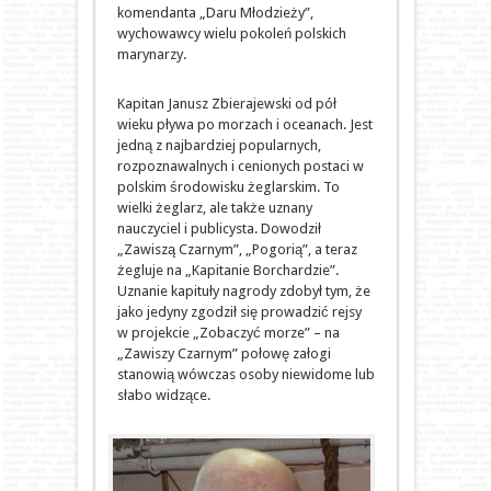
komendanta „Daru Młodzieży”,
wychowawcy wielu pokoleń polskich
marynarzy.
Kapitan Janusz Zbierajewski od pół
wieku pływa po morzach i oceanach. Jest
jedną z najbardziej popularnych,
rozpoznawalnych i cenionych postaci w
polskim środowisku żeglarskim. To
wielki żeglarz, ale także uznany
nauczyciel i publicysta. Dowodził
„Zawiszą Czarnym”, „Pogorią”, a teraz
żegluje na „Kapitanie Borchardzie”.
Uznanie kapituły nagrody zdobył tym, że
jako jedyny zgodził się prowadzić rejsy
w projekcie „Zobaczyć morze” – na
„Zawiszy Czarnym” połowę załogi
stanowią wówczas osoby niewidome lub
słabo widzące.