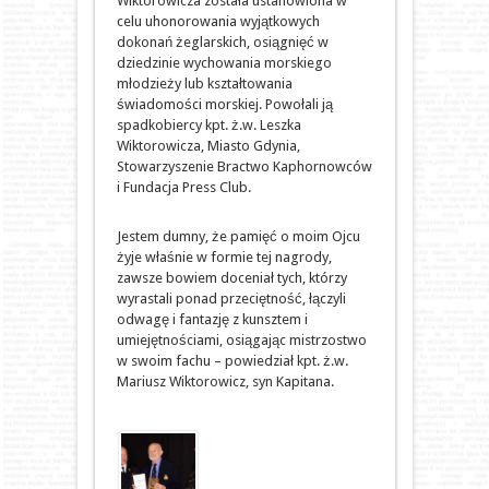
Wiktorowicza została ustanowiona w
celu uhonorowania wyjątkowych
dokonań żeglarskich, osiągnięć w
dziedzinie wychowania morskiego
młodzieży lub kształtowania
świadomości morskiej. Powołali ją
spadkobiercy kpt. ż.w. Leszka
Wiktorowicza, Miasto Gdynia,
Stowarzyszenie Bractwo Kaphornowców
i Fundacja Press Club.
Jestem dumny, że pamięć o moim Ojcu
żyje właśnie w formie tej nagrody,
zawsze bowiem doceniał tych, którzy
wyrastali ponad przeciętność, łączyli
odwagę i fantazję z kunsztem i
umiejętnościami, osiągając mistrzostwo
w swoim fachu – powiedział kpt. ż.w.
Mariusz Wiktorowicz, syn Kapitana.