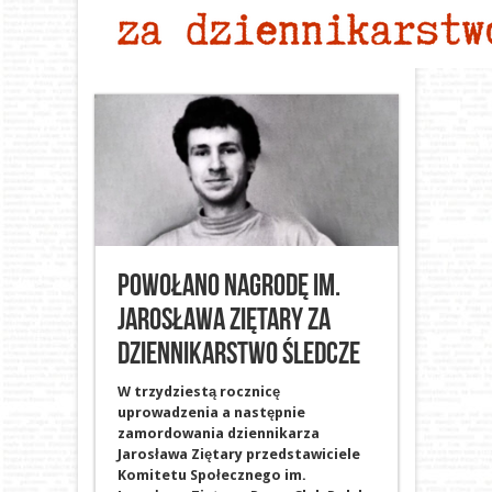
Powołano Nagrodę im.
Jarosława Ziętary za
dziennikarstwo śledcze
W trzydziestą rocznicę
uprowadzenia a następnie
zamordowania dziennikarza
Jarosława Ziętary przedstawiciele
Komitetu Społecznego im.