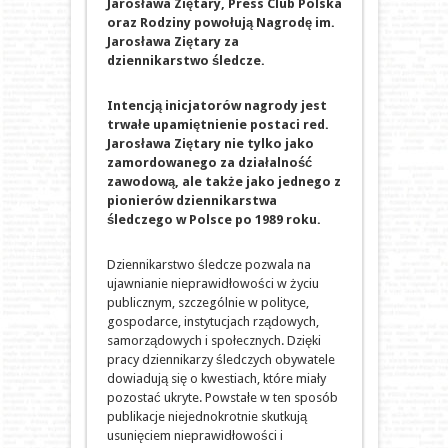
Jarosława Ziętary, Press Club Polska
oraz Rodziny powołują Nagrodę im.
Jarosława Ziętary za
dziennikarstwo śledcze.
Intencją inicjatorów nagrody jest
trwałe upamiętnienie postaci red.
Jarosława Ziętary nie tylko jako
zamordowanego za działalność
zawodową, ale także jako jednego z
pionierów dziennikarstwa
śledczego w Polsce po 1989 roku.
Dziennikarstwo śledcze pozwala na
ujawnianie nieprawidłowości w życiu
publicznym, szczególnie w polityce,
gospodarce, instytucjach rządowych,
samorządowych i społecznych. Dzięki
pracy dziennikarzy śledczych obywatele
dowiadują się o kwestiach, które miały
pozostać ukryte. Powstałe w ten sposób
publikacje niejednokrotnie skutkują
usunięciem nieprawidłowości i