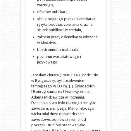
ważnego,
efektów publikacji,
skali podjętego przez dziennikarza
ryzyka podczas zbierania oraz na
skutek publikacji materiału,
zakresu pracy dziennikarza włożonej
w śledztwo,
bezstronności materiału,
poziomu warsztatowego i
językowego.
Jarosław Ziętara (1968-1992) urodził się
w Bydgoszczy, był absolwentem
tamtejszego VI LO im. J. J. Śniadeckich.
Ukończył studia na Uniwersytecie im.
Adama Mickiewicza w Poznaniu.
Dziennikarstwo było dla niego nie tylko
zawodem, ale i pasją. Mimo młodego
wieku miał duże doświadczenie
zawodowe, ponieważ niemal od
początku studiów pracował jako
dziennikarz. Współpracował z rozgłośnią