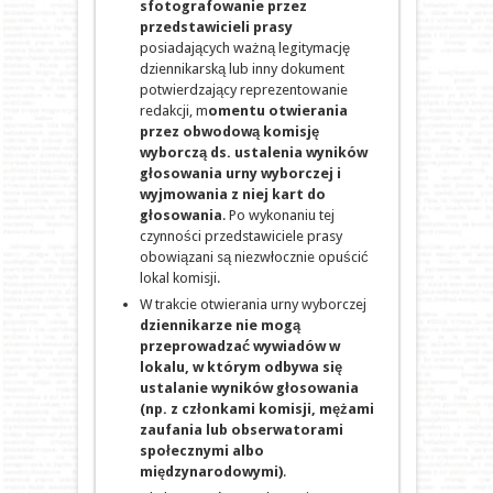
sfotografowanie przez
przedstawicieli prasy
posiadających ważną legitymację
dziennikarską lub inny dokument
potwierdzający reprezentowanie
redakcji, m
omentu otwierania
przez obwodową komisję
wyborczą ds. ustalenia wyników
głosowania urny wyborczej i
wyjmowania z niej kart do
głosowania
. Po wykonaniu tej
czynności przedstawiciele prasy
obowiązani są niezwłocznie opuścić
lokal komisji.
W trakcie otwierania urny wyborczej
dziennikarze nie mogą
przeprowadzać wywiadów w
lokalu, w którym odbywa się
ustalanie wyników głosowania
(np. z członkami komisji, mężami
zaufania lub obserwatorami
społecznymi albo
międzynarodowymi)
.