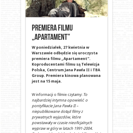
Premiera filmu
„Apartament”
W poniedziałek, 27 kwietnia w
Warszawie odbędzie się uroczysta
premiera filmu „Apartament”.
Koproducentami filmu są Telewizja
Polska, Centrum Jana Pawła II i TBA
Group. Premiera kinowa planowana
jest na 15 maja.
W informacji o filmie czytamy:
To
najbardziej intymna opowieść o
pontyfikacie Jana Pawła II –
niepublikowane dotąd filmy z
prywatnych wyjazdów, które
powstawały w czasie nieoficjalnych
wypraw w góry w latach 1991-2004.