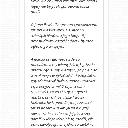
Brało w nich udział zaledwie kilka osób i
nigdy nie były relacjonowane przez
media.
O Janie Pawle II napisano i powiedziano
już prawie wszystko. Nakręcono
dziesiątki filmów, a jego biografię
przestudiowały setki badaczy, by móc
ogłosić go Świętym.
A jednak czy tak naprawdę go
poznaliśmy, czy wiemy jaki był, gdy nie
otaczały go tłumy wiernych, gdy nie było
wokół niego watykańskich dostojników,
gdy zdejmował białą sutannę i spotykał
się z przyjaciółmi? O czym z nimi
rozmawiał, co go cieszyło, czym się
martwił, czy był już „tylko” głową
Kościoła, biskupem Rzymu, czy wciąż
też księdzem – takim jakim był, gdy
pieszo zmierzał do swojej pierwszej
parafii w Niegowici? Jak się modlił, jak
powstawały jego encykliki, co czytał i o