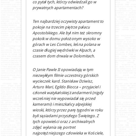
co pytał tych, którzy odwiedzali go w
prywatnych apartamentach?
Ten najbardziej oczywisty apartament to
pokoje na trzecim piętrze pałacu
Apostolskiego. Ale był nim też skromny
pokoik w domu położonym wysoko w
górach w Les Combes, leśna polana w
czasie długiej wędrówki w Alpach, a
czasem dom drwala w Dolomitach.
O Janie Pawle II opowiadają w tym
niezwykłym filmie uczestnicy górskich
wycieczek: kard. Stanisław Dziwisz,
Arturo Mari, Egildo Biocca – przyjaciel i
członek watykańskiej żandarmerii (nigdy
wcześniej nie wypowiadał się przed
kamerami) i mieszkańcy alpejskiej
wioski, którzy przez parę tygodni w roku
byli sąsiadami przyszłego Świętego. Z
tych opowieści oraz z archiwalnych
zdjęć wyłania się portret
najpotężniejszego człowieka w Kościele,