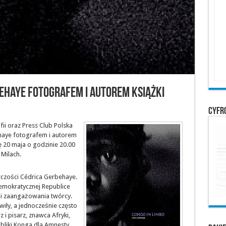
behaye fotografem i autorem książki
Cyfr
fii oraz Press Club Polska
ehaye fotografem i autorem
ę 20 maja o godzinie 20.00
 Milach.
rczości Cédrica Gerbehaye.
mokratycznej Republice
y i zaangażowania twórcy.
iły, a jednocześnie często
z i pisarz, znawca Afryki,
bliki Konga dla Amnesty