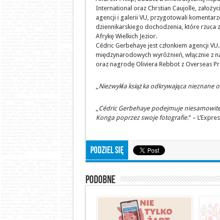
International oraz Chrstian Caujolle, założyc
agencji i galerii VU, przygotowali komentar
dziennikarskiego dochodzenia, które rzuca 
Afrykę Wielkich Jezior.
Cédric Gerbehaye jest członkiem agencji VU
międzynarodowych wyróżnień, włącznie z n
oraz nagrodę Oliviera Rebbot z Overseas Pr
„
Niezwykła książka odkrywająca nieznane ob
„
Cédric Gerbehaye podejmuje niesamowite 
Konga poprzez swoje fotografie.
” – L’Expre
Podziel się
Podobne