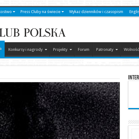
kostwo
Press Cluby na świecie
Wykaz dzienników i czasopism
Engli
a
Konkursy i nagrody
Projekty
Forum
Patronaty
Wolność
Inter