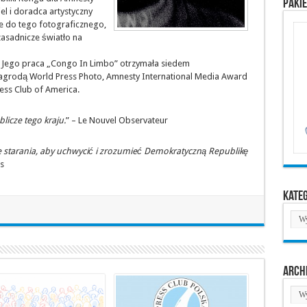
Paki
iel i doradca artystyczny
ze do tego fotograficznego,
zasadnicze światło na
. Jego praca „Congo In Limbo” otrzymała siedem
agrodą World Press Photo, Amnesty International Media Award
ess Club of America.
licze tego kraju.
” – Le Nouvel Observateur
starania, aby uchwycić i zrozumieć Demokratyczną Republikę
ss
Kate
Kate
Arch
Arc