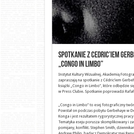
Spotkanie z Cedric’iem Ger
„Congo in Limbo”
Instytut Kultury Wizualnej, Akademią Fotogra
zapraszają na spotkanie z Cédric’iem Gerb
książki „Congo in Limbo”, które odbędzie si
w Press Clubie. Spotkanie poprowadzi Rafał
„Congo in Limbo” to esej fotograficzny twó
Powstał on podczas pobytu Gerbehaye w De
Konga i jest rezultatem rygorystycznej prac
Tematyka eseju porusza skomplikowany i zaw
pomijany, konflikt. Stephen Smith, dziennikar
Andrew Philip, badacz Demokratycznej Repu