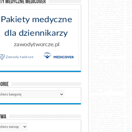
ety medyczne Medicover
gorie
gorie
iwa
hiwa