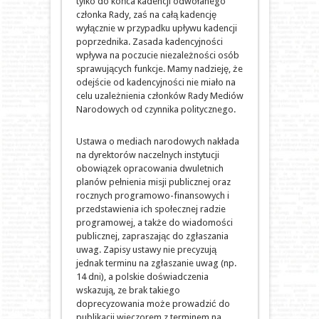
tylko do końca kadencji odwołanego
członka Rady, zaś na całą kadencję
wyłącznie w przypadku upływu kadencji
poprzednika. Zasada kadencyjności
wpływa na poczucie niezależności osób
sprawujących funkcje. Mamy nadzieję, że
odejście od kadencyjności nie miało na
celu uzależnienia członków Rady Mediów
Narodowych od czynnika politycznego.
Ustawa o mediach narodowych nakłada
na dyrektorów naczelnych instytucji
obowiązek opracowania dwuletnich
planów pełnienia misji publicznej oraz
rocznych programowo-finansowych i
przedstawienia ich społecznej radzie
programowej, a także do wiadomości
publicznej, zapraszając do zgłaszania
uwag. Zapisy ustawy nie precyzują
jednak terminu na zgłaszanie uwag (np.
14 dni), a polskie doświadczenia
wskazują, ze brak takiego
doprecyzowania może prowadzić do
publikacji wieczorem z terminem na