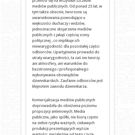
przenosi się na wszystkie szczeble
mediów publicznych. Od ponad 25 lat, w
tym także obecnie, tworzone są
uwarunkowania powodujące u
większości słuchaczy i widzów,
jednoznaczne skojarzenie mediów
publicznych z jakąś częścią sceny
politycznej , co implikuje ich
niewiarygodność dla pozostałej części
odbiorców. Upartyjnienie prowadzi do
utraty wiarygodności, ta zaś nie tworzy
ani atmosfery, ani warunków do
bezstronnego i profesjonalnego
wykonywania obowiązków
dziennikarskich. Zaufanie odbiorców jest
klejnotem zawodu dziennikarza.
Komercjalizacja mediów publicznych
doprowadziła do obniżenia poziomu
propozycji antenowych. Media
publiczne, jako spółki, nie biorą często
na siebie ryzyka ważnych, ciekawych
produkcji prezentujących wyższe
wartości, niezależnie od tego czy te