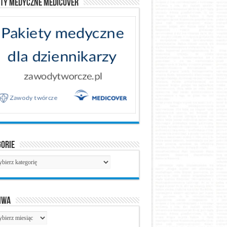
ety medyczne Medicover
gorie
gorie
iwa
hiwa