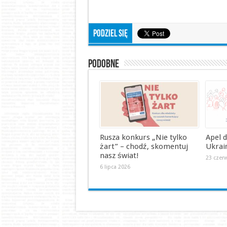
Podziel się
Podobne
Rusza konkurs „Nie tylko
Apel 
żart” – chodź, skomentuj
Ukrai
nasz świat!
23 czer
6 lipca 2026