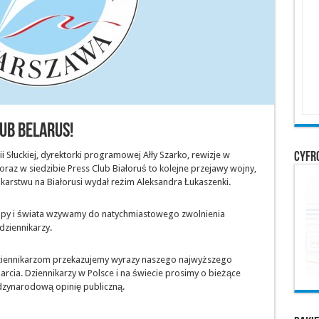
ub Belarus!
Cyfr
ii Słuckiej, dyrektorki programowej Ałły Szarko, rewizje w
az w siedzibie Press Club Białoruś to kolejne przejawy wojny,
karstwu na Białorusi wydał reżim Aleksandra Łukaszenki.
ropy i świata wzywamy do natychmiastowego zwolnienia
dziennikarzy.
ziennikarzom przekazujemy wyrazy naszego najwyższego
arcia. Dziennikarzy w Polsce i na świecie prosimy o bieżące
ędzynarodową opinię publiczną.