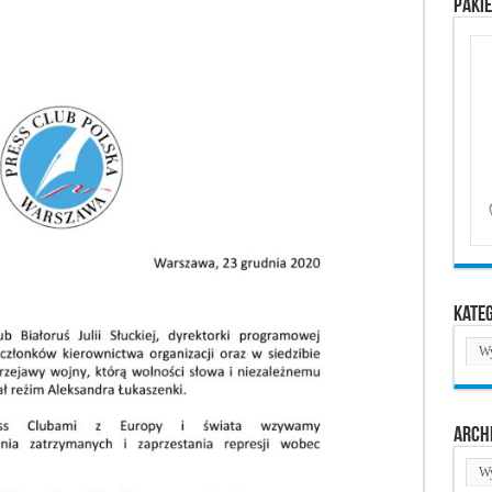
Paki
Kate
Kate
Arch
Arc