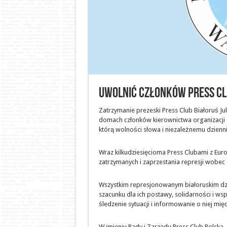
Uwolnić członków Press Cl
Zatrzymanie prezeski Press Club Białoruś Jul
domach członków kierownictwa organizacji or
którą wolności słowa i niezależnemu dzienni
Wraz kilkudziesięcioma Press Clubami z Eu
zatrzymanych i zaprzestania represji wobec 
Wszystkim represjonowanym białoruskim d
szacunku dla ich postawy, solidarności i wsp
śledzenie sytuacji i informowanie o niej mi
W imieniu Rady i Zarządu Press Club Polska