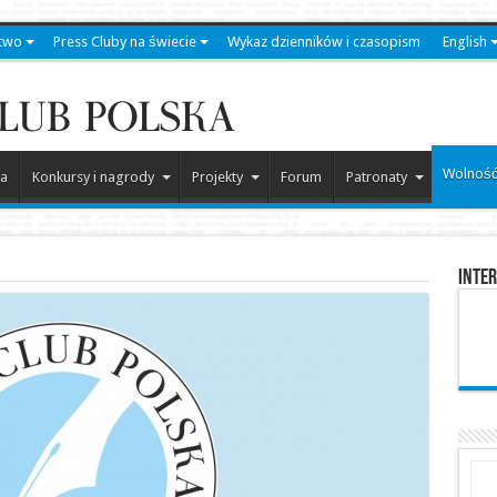
two
Press Cluby na świecie
Wykaz dzienników i czasopism
English
Wolność
a
Konkursy i nagrody
Projekty
Forum
Patronaty
Inter