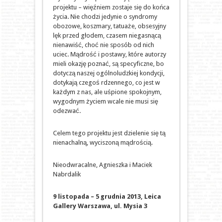
projektu – więźniem zostaje się do końca
życia. Nie chodzi jedynie o syndromy
obozowe, koszmary, tatuaże, obsesyjny
lęk przed głodem, czasem niegasnącą
nienawiść, choć nie sposób od nich
uciec. Mądrość i postawy, które autorzy
mieli okazję poznać, są specyficzne, bo
dotyczą naszej ogólnoludzkiej kondycji,
dotykają czegoś rdzennego, co jest w
każdym z nas, ale uśpione spokojnym,
wygodnym życiem wcale nie musi się
odezwać.
Celem tego projektu jest dzielenie się tą
nienachalną, wyciszoną mądrością.
Nieodwracalne, Agnieszka i Maciek
Nabrdalik
9 listopada – 5 grudnia 2013, Leica
Gallery Warszawa, ul. Mysia 3