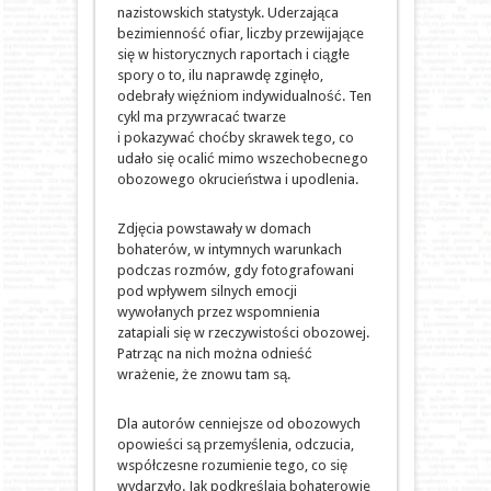
nazistowskich statystyk. Uderzająca
bezimienność ofiar, liczby przewijające
się w historycznych raportach i ciągłe
spory o to, ilu naprawdę zginęło,
odebrały więźniom indywidualność. Ten
cykl ma przywracać twarze
i pokazywać choćby skrawek tego, co
udało się ocalić mimo wszechobecnego
obozowego okrucieństwa i upodlenia.
Zdjęcia powstawały w domach
bohaterów, w intymnych warunkach
podczas rozmów, gdy fotografowani
pod wpływem silnych emocji
wywołanych przez wspomnienia
zatapiali się w rzeczywistości obozowej.
Patrząc na nich można odnieść
wrażenie, że znowu tam są.
Dla autorów cenniejsze od obozowych
opowieści są przemyślenia, odczucia,
współczesne rozumienie tego, co się
wydarzyło. Jak podkreślają bohaterowie