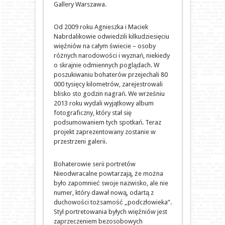
Gallery Warszawa.
Od 2009 roku Agnieszka i Maciek
Nabrdalikowie odwiedzili kilkudziesięciu
więźniów na całym świecie – osoby
różnych narodowości i wyznań, niekiedy
o skrajnie odmiennych poglądach. W
poszukiwaniu bohaterów przejechali 80
000 tysięcy kilometrów, zarejestrowali
blisko sto godzin nagrań. We wrześniu
2013 roku wydali wyjątkowy album
fotograficzny, który stał się
podsumowaniem tych spotkań. Teraz
projekt zaprezentowany zostanie w
przestrzeni galerii.
Bohaterowie serii portretów
Nieodwracalne powtarzają, że można
było zapomnieć swoje nazwisko, ale nie
numer, który dawał nową, odartą z
duchowości tożsamość „podczłowieka”.
Styl portretowania byłych więźniów jest
zaprzeczeniem bezosobowych