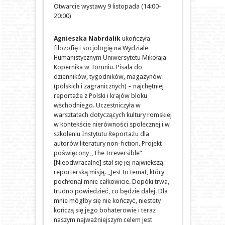
Otwarcie wystawy 9 listopada (14:00-
20:00)
Agnieszka Nabrdalik
ukończyła
filozofię i socjologię na Wydziale
Humanistycznym Uniwersytetu Mikołaja
Kopernika w Toruniu. Pisała do
dzienników, tygodników, magazynów
(polskich i zagranicznych) – najchętniej
reportaże z Polski i krajów bloku
wschodniego. Uczestniczyła w
warsztatach dotyczących kultury romskiej
w kontekście nierówności społecznej i w
szkoleniu Instytutu Reportażu dla
autorów literatury non-fiction. Projekt
poświęcony „The Irreversible”
[Nieodwracalne] stał się jej największą
reporterską misją. „Jest to temat, który
pochłonął mnie całkowicie. Dopóki trwa,
trudno powiedzieć, co będzie dalej. Dla
mnie mógłby się nie kończyć, niestety
kończą się jego bohaterowie i teraz
naszym najważniejszym celem jest