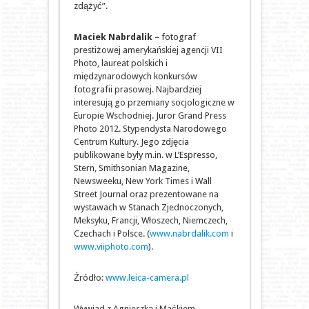
zdążyć”.
Maciek Nabrdalik
– fotograf
prestiżowej amerykańskiej agencji VII
Photo, laureat polskich i
międzynarodowych konkursów
fotografii prasowej. Najbardziej
interesują go przemiany socjologiczne w
Europie Wschodniej. Juror Grand Press
Photo 2012. Stypendysta Narodowego
Centrum Kultury. Jego zdjęcia
publikowane były m.in. w L’Espresso,
Stern, Smithsonian Magazine,
Newsweeku, New York Times i Wall
Street Journal oraz prezentowane na
wystawach w Stanach Zjednoczonych,
Meksyku, Francji, Włoszech, Niemczech,
Czechach i Polsce. (
www.nabrdalik.com
i
www.viiphoto.com
).
Źródło:
www.leica-camera.pl
Wywiad z Agnieszką i Maćkiem