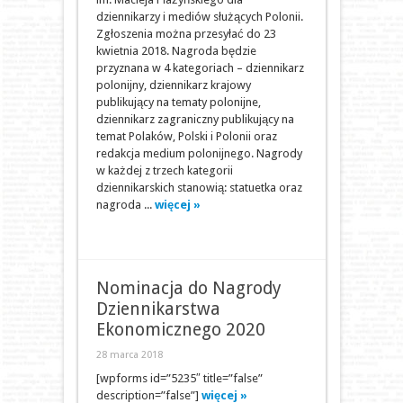
dziennikarzy i mediów służących Polonii.
Zgłoszenia można przesyłać do 23
kwietnia 2018. Nagroda będzie
przyznana w 4 kategoriach – dziennikarz
polonijny, dziennikarz krajowy
publikujący na tematy polonijne,
dziennikarz zagraniczny publikujący na
temat Polaków, Polski i Polonii oraz
redakcja medium polonijnego. Nagrody
w każdej z trzech kategorii
dziennikarskich stanowią: statuetka oraz
nagroda ...
więcej »
Nominacja do Nagrody
Dziennikarstwa
Ekonomicznego 2020
28 marca 2018
[wpforms id=”5235″ title=”false”
description=”false”]
więcej »