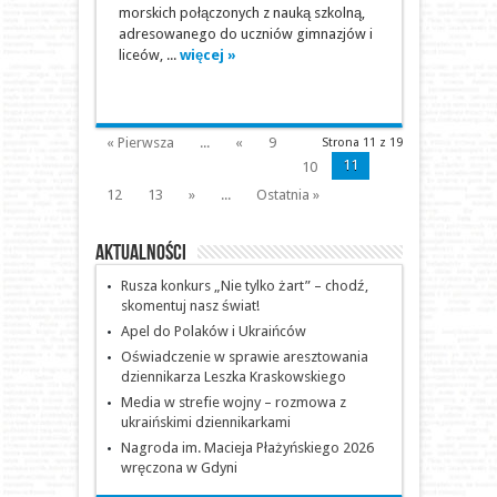
morskich połączonych z nauką szkolną,
adresowanego do uczniów gimnazjów i
liceów, ...
więcej »
« Pierwsza
...
«
9
Strona 11 z 19
11
10
12
13
»
...
Ostatnia »
Aktualności
Rusza konkurs „Nie tylko żart” – chodź,
skomentuj nasz świat!
Apel do Polaków i Ukraińców
Oświadczenie w sprawie aresztowania
dziennikarza Leszka Kraskowskiego
Media w strefie wojny – rozmowa z
ukraińskimi dziennikarkami
Nagroda im. Macieja Płażyńskiego 2026
wręczona w Gdyni