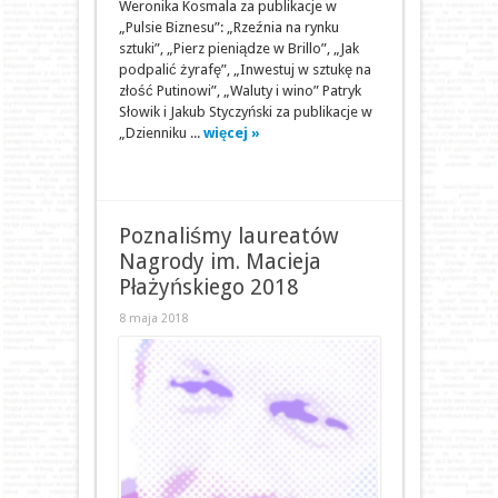
Weronika Kosmala za publikacje w
„Pulsie Biznesu”: „Rzeźnia na rynku
sztuki”, „Pierz pieniądze w Brillo”, „Jak
podpalić żyrafę”, „Inwestuj w sztukę na
złość Putinowi”, „Waluty i wino” Patryk
Słowik i Jakub Styczyński za publikacje w
„Dzienniku ...
więcej »
Poznaliśmy laureatów
Nagrody im. Macieja
Płażyńskiego 2018
8 maja 2018