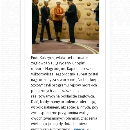
Piotr Kulczycki, właściciel i armator
żaglowca STS „Fryderyk Chopin”
odebrał Nagrodę im. Kapitana Leszka
Wiktorowicza. Tegoroczny laureat został
nagrodzony za stworzenie „Niebieskiej
Szkoły” czyli programu rejsów morskich
połączonych z nauką szkolną,
realizowanych na pokładzie żaglowca.
Dziś, kiedy mamy problem z tolerancją,
współdziałaniem, akceptacją innych, gdy
życie społeczne przypomina walkę
dwóch zwaśnionych plemion, znaczenia
wielkiego jak nigdy dotąd nabiera
wychowanie młodzieży ...
więcej »