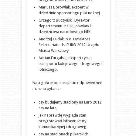
Mariusz Borowiak, ekspert w
dziedzinie sponsoringu piłki nożnej
Grzegorz Buczyński, Dyrektor
departamentu nauki, oświaty i
dziedzictwa narodowego NIK
Andrzej Cudak, p.o. Dyrektora
Sekretariatu ds. EURO 2012 Urzędu
Miasta Warszawy
Adrian Furgalski, ekspert rynku
transportu kolejowego, drogowego i
lotniczego.
Nasi goście postarają się odpowiedzieć
m.in. na pytania:
czy budujemy stadiony na Euro 2012
czy na lata;
jak naprawdę wygląda stan
przygotowań infrastruktury
komunikacyjnej i drogowej;
czy na stadionach piłkarskich