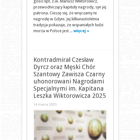
gości kpt. ż.w. Mariusz Wiktorowicz,
przewodniczący kapituły nagrody, syn jej
patrona. Cieszę się, że wręczamy te
nagrodę w Gdyni. Jej kilkunastoletnia
tradycja pokazuje, że wspaniałych ludzi
morza w Polsce jest ...
więcej »
Kontradmirał Czesław
Dyrcz oraz Męski Chór
Szantowy Zawisza Czarny
uhonorowani Nagrodami
Specjalnymi im. Kapitana
Leszka Wiktorowicza 2025
14 marca 2025