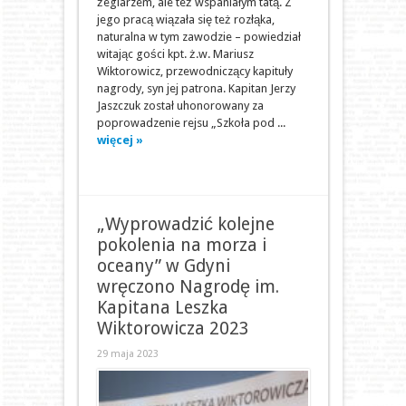
żeglarzem, ale też wspaniałym tatą. Z
jego pracą wiązała się też rozłąka,
naturalna w tym zawodzie – powiedział
witając gości kpt. ż.w. Mariusz
Wiktorowicz, przewodniczący kapituły
nagrody, syn jej patrona. Kapitan Jerzy
Jaszczuk został uhonorowany za
poprowadzenie rejsu „Szkoła pod ...
więcej »
„Wyprowadzić kolejne
pokolenia na morza i
oceany” w Gdyni
wręczono Nagrodę im.
Kapitana Leszka
Wiktorowicza 2023
29 maja 2023