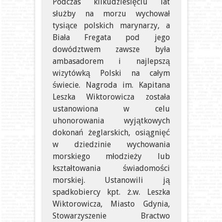
Podczas kilkudziesięciu lat
służby na morzu wychował
tysiące polskich marynarzy, a
Biała Fregata pod jego
dowództwem zawsze była
ambasadorem i najlepszą
wizytówką Polski na całym
świecie. Nagroda im. Kapitana
Leszka Wiktorowicza została
ustanowiona w celu
uhonorowania wyjątkowych
dokonań żeglarskich, osiągnięć
w dziedzinie wychowania
morskiego młodzieży lub
kształtowania świadomości
morskiej. Ustanowili ją
spadkobiercy kpt. ż.w. Leszka
Wiktorowicza, Miasto Gdynia,
Stowarzyszenie Bractwo