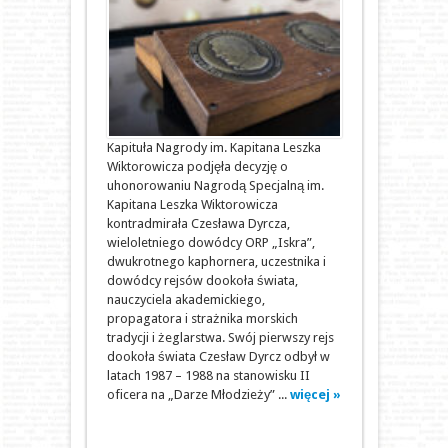
Kapituła Nagrody im. Kapitana Leszka
Wiktorowicza podjęła decyzję o
uhonorowaniu Nagrodą Specjalną im.
Kapitana Leszka Wiktorowicza
kontradmirała Czesława Dyrcza,
wieloletniego dowódcy ORP „Iskra”,
dwukrotnego kaphornera, uczestnika i
dowódcy rejsów dookoła świata,
nauczyciela akademickiego,
propagatora i strażnika morskich
tradycji i żeglarstwa. Swój pierwszy rejs
dookoła świata Czesław Dyrcz odbył w
latach 1987 – 1988 na stanowisku II
oficera na „Darze Młodzieży” ...
więcej »