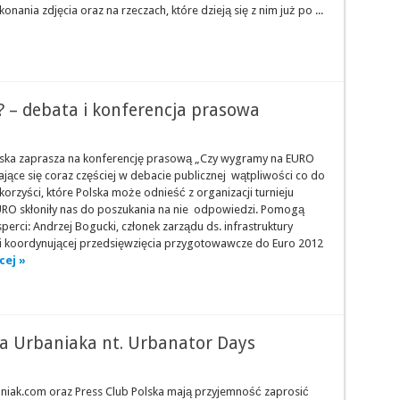
nia zdjęcia oraz na rzeczach, które dzieją się z nim już po ...
– debata i konferencja prasowa
lska zaprasza na konferencję prasową „Czy wygramy na EURO
jące się coraz częściej w debacie publicznej wątpliwości co do
orzyści, które Polska może odnieść z organizacji turnieju
RO skłoniły nas do poszukania na nie odpowiedzi. Pomogą
erci: Andrzej Bogucki, członek zarządu ds. infrastruktury
ki koordynującej przedsięwzięcia przygotowawcze do Euro 2012
cej »
a Urbaniaka nt. Urbanator Days
niak.com oraz Press Club Polska mają przyjemność zaprosić