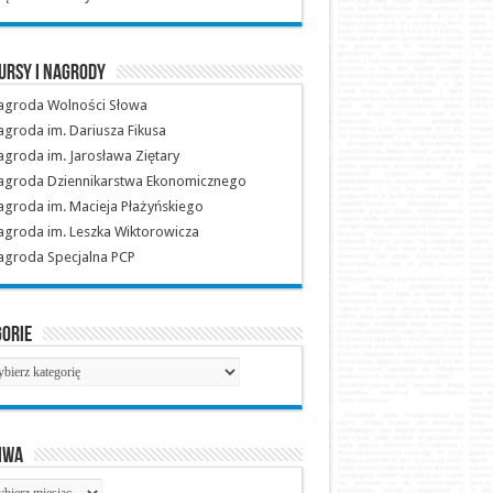
ursy i nagrody
agroda Wolności Słowa
groda im. Dariusza Fikusa
groda im. Jarosława Ziętary
agroda Dziennikarstwa Ekonomicznego
groda im. Macieja Płażyńskiego
groda im. Leszka Wiktorowicza
agroda Specjalna PCP
gorie
gorie
iwa
hiwa