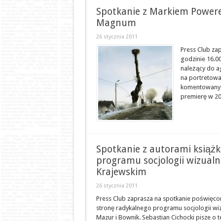
Spotkanie z Markiem Powere
Magnum
26 stycznia 2011
Press Club zap
godzinie 16.0
należący do ag
na portretowan
komentowany n
premierę w 20
Spotkanie z autorami książk
programu socjologii wizual
Krajewskim
26 stycznia 2011
Press Club zaprasza na spotkanie poświęcone
stronę radykalnego programu socjologii wiz
Mazur i Bownik. Sebastian Cichocki pisze o te