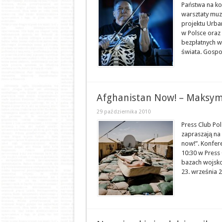
Państwa na ko
warsztaty muz
projektu Urban
w Polsce oraz
bezpłatnych wa
świata. Gospo
Afghanistan Now! – Maksym
29 października 2010
Press Club Po
zapraszają na
now!”. Konfere
10:30 w Press 
bazach wojsko
23. września 2