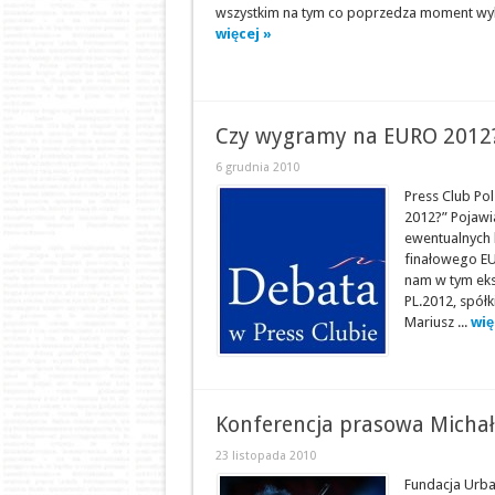
wszystkim na tym co poprzedza moment wykona
więcej »
Czy wygramy na EURO 2012? 
6 grudnia 2010
Press Club Po
2012?” Pojawia
ewentualnych k
finałowego EU
nam w tym eksp
PL.2012, spół
Mariusz ...
wię
Konferencja prasowa Michał
23 listopada 2010
Fundacja Urba