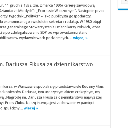
 (ur. 11 grudnia 1932, zm. 2 marca 1996) Karierę zawodową
Sztandarze Młodych” i „Expressie Wieczornym”. Następnie przez
orzył tygodnik „Polityka” – jako publicysta gospodarczy,
łu ekonomicznego i wieloletni sekretarz redakcji. W 1980 objął
arza generalnego Stowarzyszenia Dziennikarzy Polskich, którą
kże po zdelegalizowaniu SDP po wprowadzeniu stanu
blikował w wydawnictwach podziemnych. ...
więcej »
. Dariusza Fikusa za dziennikarstwo
nnikarza, w Warszawie spotkali się przedstawiciele Rodziny Fikus
padkobierców Dariusza, tym uroczystym aktem erekcyjnym, my
wą „Nagrodę im. Dariusza Fikusa za dziennikarstwo najwyższej
 i Press Clubu. Naszą intencją jest zachowanie w pamięci
 spuścizny ...
więcej »