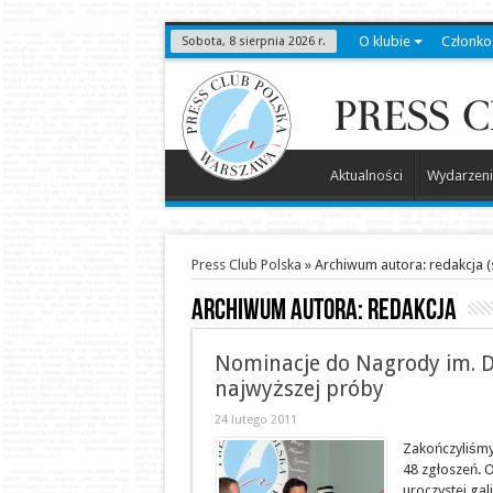
O klubie
Członko
Sobota, 8 sierpnia 2026 r.
Aktualności
Wydarzeni
Press Club Polska
»
Archiwum autora: redakcja
(
Archiwum autora: redakcja
Nominacje do Nagrody im. D
najwyższej próby
24 lutego 2011
Zakończyliśmy
48 zgłoszeń. 
uroczystej gal