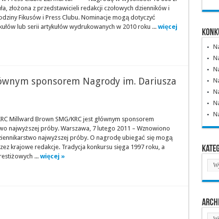
ła, złożona z przedstawicieli redakcji czołowych dzienników i
odziny Fikusów i Press Clubu. Nominacje mogą dotyczyć
kułów lub serii artykułów wydrukowanych w 2010 roku ...
więcej
Konk
N
Na
Na
ównym sponsorem Nagrody im. Dariusza
N
Na
Na
N
KRC Millward Brown SMG/KRC jest głównym sponsorem
stwo najwyższej próby. Warszawa, 7 lutego 2011 – Wznowiono
dziennikarstwo najwyższej próby. O nagrodę ubiegać się mogą
Kate
zez krajowe redakcje. Tradycja konkursu sięga 1997 roku, a
estiżowych ...
więcej »
Kate
Arch
Arc