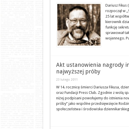
Dariusz Fikus
rozpoczął w „
25 lat współtw
kierownik dzia
funkcję sekret
sprawował ta
wojennego. Pu
Akt ustanowienia nagrody im
najwyższej próby
23 lutego 2011
W 14. rocznicę śmierci Dariusza Fikusa, dzie
oraz Fundacji Press Club. Zgodnie z wolą s
niżej podpisani powołujemy do istnienia no
próby” jako wspólne przedsięwzięcie Rodziny
społeczeństwa i środowiska dziennikarskiego