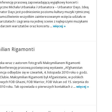
nferencję prasową zapowiadającą wyjątkowy koncert i
yczne Michała Urbaniaka i Urbanatora – Urbanator Days. Ideą
ator Days jest podniesienie poziomu kultury muzyki rytmicznej
 umożliwienie wszystkim zainteresowanym wzięcia udziału w
rsztatach i zagrania na jednej scenie z najlepszymi muzykami
darzem warsztatów oraz koncertu ...
więcej »
ilian Rigamonti
lska wraz z autorem fotografii Maksymilianem Rigamonti
 konferencję prasową poświęconą wystawie „Afghanistan
ncja odbędzie się w czwartek, 4. listopada 2010 roku o godz.
Clubie. Maksymilian Rigamonti był Afganistanie, w polskich
wych FOB Ghazni, FOB Warrior, FOB Vulcan od 15. sierpnia do
010 roku. Tak opowiada o pierwszych kontaktach z ...
więcej »