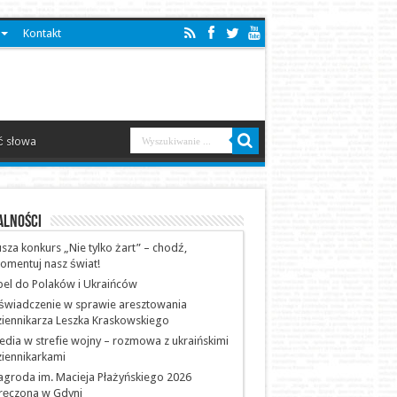
Kontakt
 słowa
alności
sza konkurs „Nie tylko żart” – chodź,
omentuj nasz świat!
el do Polaków i Ukraińców
świadczenie w sprawie aresztowania
iennikarza Leszka Kraskowskiego
dia w strefie wojny – rozmowa z ukraińskimi
iennikarkami
groda im. Macieja Płażyńskiego 2026
ręczona w Gdyni