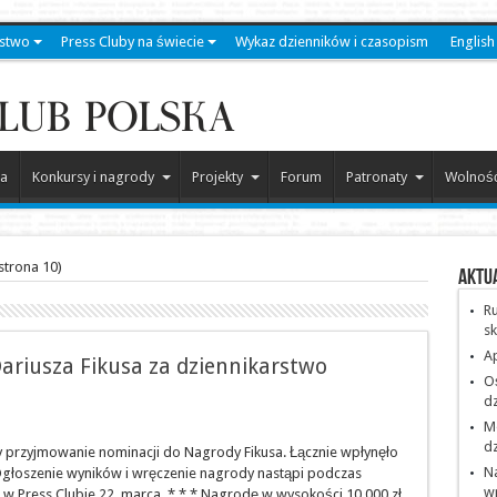
stwo
Press Cluby na świecie
Wykaz dzienników i czasopism
English
a
Konkursy i nagrody
Projekty
Forum
Patronaty
Wolność
strona 10)
Aktu
Ru
sk
Ap
ariusza Fikusa za dziennikarstwo
O
dz
Me
dz
 przyjmowanie nominacji do Nagrody Fikusa. Łącznie wpłynęło
Na
Ogłoszenie wyników i wręczenie nagrody nastąpi podczas
w
i w Press Clubie 22. marca. * * * Nagrodę w wysokości 10 000 zł