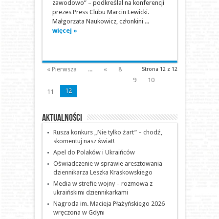
zawodowo” – podkreślał na konferencji
prezes Press Clubu Marcin Lewicki.
Małgorzata Naukowicz, członkini ...
więcej »
« Pierwsza
...
«
8
Strona 12 z 12
9
10
12
11
Aktualności
Rusza konkurs „Nie tylko żart” – chodź,
skomentuj nasz świat!
Apel do Polaków i Ukraińców
Oświadczenie w sprawie aresztowania
dziennikarza Leszka Kraskowskiego
Media w strefie wojny – rozmowa z
ukraińskimi dziennikarkami
Nagroda im. Macieja Płażyńskiego 2026
wręczona w Gdyni