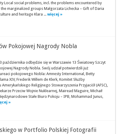
ity Local social problems, incl. the problems encountered by
 the marginalized groups Małgorzata Lichecka – Gift of Daria
culture and heritage Klara ...
więcej »
tów Pokojowej Nagrody Nobla
3 października odbędzie się w Warszawie 13 Światowy Szczyt
ojowej Nagrody Nobla. Swój udział potwierdzili już
aureaci pokojowego Nobla: Amnesty International, Betty
jlama XIV, Frederik Willem de Klerk, Komitet Służby
 Amerykańskiego Religijnego Stowarzyszenia Przyjaciół (AFSC),
ekarze Przeciw Wojnie Nuklearnej, Mairead Maguire, Michaił
iędzynarodowe Stałe Biuro Pokoju – IPB, Mohammad Junus,
ęcej »
kiego w Portfolio Polskiej Fotografii