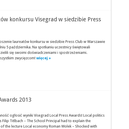
tów konkursu Visegrad w siedzibie Press
oszenie laureatów konkursu w siedzibie Press Club w Warszawie
niu 5 października. Na spotkaniu uczestnicy świętowali
zielili się swoimi doświadczeniami i spostrzeżeniami.
szystkim zwycięzcom!
więcej »
 Awards 2013
ość ogłosić wyniki Visegrad Local Press Awards! Local politics
s Filip Titlbach – The School Principal had to explain the
 of the lecture Local economy Roman Wolek – Shocked with