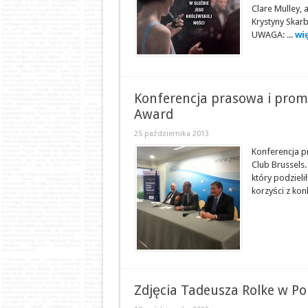
Clare Mulley, 
Krystyny Skarb
UWAGA: ...
wię
Konferencja prasowa i promo
Award
25 października 2013
Konferencja p
Club Brussels.
który podzieli
korzyści z ko
Zdjęcia Tadeusza Rolke w Port