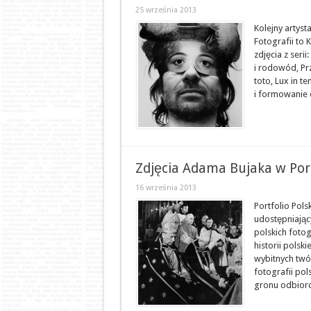
25 września 2013
Kolejny artyst
Fotografii to 
zdjęcia z serii
i rodowód, Prz
toto, Lux in t
i formowanie o
Zdjęcia Adama Bujaka w Portf
16 września 2013
Portfolio Pols
udostępniając
polskich foto
historii polsk
wybitnych twó
fotografii pol
gronu odbiorcó