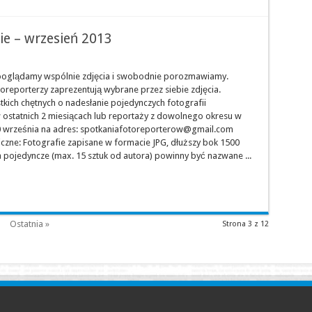
ie – wrzesień 2013
ooglądamy wspólnie zdjęcia i swobodnie porozmawiamy.
reporterzy zaprezentują wybrane przez siebie zdjęcia.
tkich chętnych o nadesłanie pojedynczych fotografii
ostatnich 2 miesiącach lub reportaży z dowolnego okresu w
0 września na adres: spotkaniafotoreporterow@gmail.com
iczne: Fotografie zapisane w formacie JPG, dłuższy bok 1500
ia pojedyncze (max. 15 sztuk od autora) powinny być nazwane ...
Ostatnia »
Strona 3 z 12