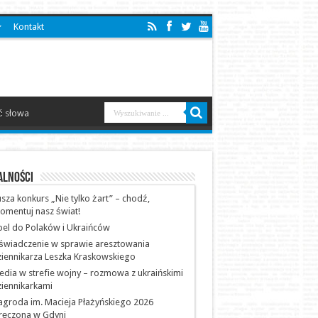
Kontakt
 słowa
alności
sza konkurs „Nie tylko żart” – chodź,
omentuj nasz świat!
el do Polaków i Ukraińców
świadczenie w sprawie aresztowania
iennikarza Leszka Kraskowskiego
dia w strefie wojny – rozmowa z ukraińskimi
iennikarkami
groda im. Macieja Płażyńskiego 2026
ręczona w Gdyni