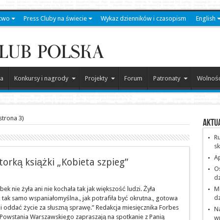
two
Press Cluby na świecie
Wykaz dzienników i czasopism
English
a
Konkursy i nagrody
Projekty
Forum
Patronaty
Wolność
strona 3)
Aktu
Ru
sk
Ap
torką książki „Kobieta szpieg”
O
dz
bek nie żyła ani nie kochała tak jak większość ludzi. Żyła
Me
dz
 tak samo wspaniałomyślna., jak potrafiła być okrutna., gotowa
i oddać życie za słuszną sprawę.” Redakcja miesięcznika Forbes
Na
owstania Warszawskiego zapraszają na spotkanie z Panią
w