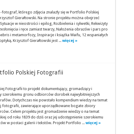
a-fotograf, którego zdjęcia znalazły się w Portfolio Polskiej
Krzysztof Gierałtowski. Na stronie projektu można obejrzeć
: Sytuacje w nieostrości i epilog, Rozbielenia i sylwetki, Rekwizyty
esłonięcia i ręce zamiast twarzy, Nałożenia obrazów i pars pro
enebris i metamorfozy, Inspiracje i książka Waifu, 12 wspaniałych
ptyką. Krzysztof Gierałtowski jest ...
więcej »
olio Polskiej Fotografii
kiej Fotografii to projekt dokumentujący, gromadzący i
y szerokiemu gronu odbiorców dorobek najwybitniejszych
grafów. Dotychczas nie powstało kompendium wiedzy na temat
iej fotografii, zawierające uporządkowane bogate zbiory
rców. Celem projektu jest gromadzenie wiedzy o na temat
skiej od roku 1839 do dziś oraz jej udostępnienie szerokiemu
w w postaci galerii i tekstów. Projekt Portfolio ...
więcej »