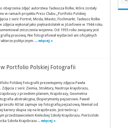
 obejrzenia zdjęć autorstwa Tadeusza Rolke, które zostały
e w ramach projektu Press Clubu „Portfolio Polskiej
djęcia z serii: Portret, Moda, Miasto, Fischmarkt. Tadeusz Rolke
e zdjęcia wykonał jako piętnastolatek w Józefowie w 1944 roku.
okumentował zniszczenia wojenne. Od 1955 roku związany jest
ografią prasową. Nie fotografował wydarzeń ani oficjalnych
akterze politycznym. ...
więcej »
w Portfolio Polskiej Fotografii
tfolio Polskiej Fotografii prezentujemy zdjęcia Pawła
 Zdjęcia z serii: Ziemia, Struktury, Nastroje krajobrazu,
 Krajobrazy z przednim planem, Krajobrazy, Geometria
otografia abstrakcyjna, Eksperymenty pejzażowe. Paweł
 przeszło 60 lat zajmuje się fotografią pejzażową. Niemal od
j kariery skupia się na krajobrazie. Jest twórcą i
ym przedstawicielem Kieleckiej Szkoły Krajobrazu. Pierściński
lecka Szkoła Krajobrazu ...
więcej »