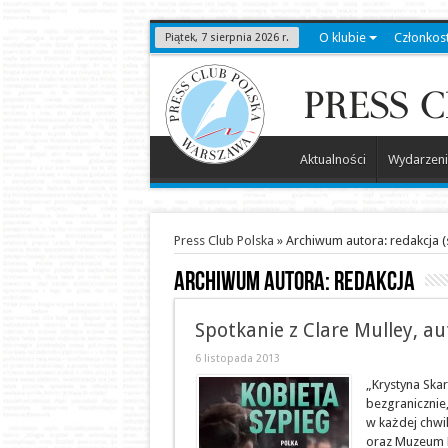
O klubie
Członkos
Piątek, 7 sierpnia 2026 r.
Aktualności
Wydarzeni
Press Club Polska
»
Archiwum autora: redakcja
(
Archiwum autora: redakcja
Spotkanie z Clare Mulley, au
6 listopada 2013
„Krystyna Skar
bezgranicznie,
w każdej chwil
oraz Muzeum P