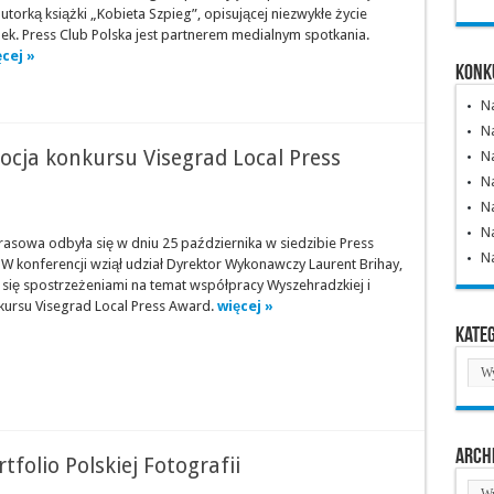
autorką książki „Kobieta Szpieg”, opisującej niezwykłe życie
ek. Press Club Polska jest partnerem medialnym spotkania.
cej »
Konk
N
Na
cja konkursu Visegrad Local Press
Na
N
Na
Na
rasowa odbyła się w dniu 25 października w siedzibie Press
N
 W konferencji wziął udział Dyrektor Wykonawczy Laurent Brihay,
ł się spostrzeżeniami na temat współpracy Wyszehradzkiej i
nkursu Visegrad Local Press Award.
więcej »
Kate
Kate
Arch
folio Polskiej Fotografii
Arc