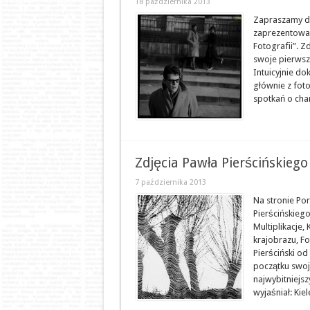
18 października 2013
Zapraszamy do
zaprezentowan
Fotografii”. Z
swoje pierwsz
Intuicyjnie d
głównie z fot
spotkań o char
Zdjęcia Pawła Pierścińskiego 
7 października 2013
Na stronie Por
Pierścińskiego.
Multiplikacje,
krajobrazu, F
Pierściński od
początku swoje
najwybitniejsz
wyjaśniał: Kie