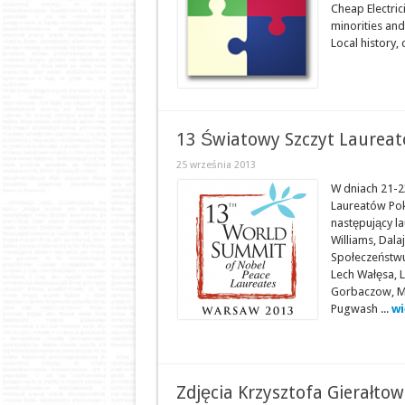
Cheap Electric
minorities and
Local history, 
13 Światowy Szczyt Laurea
25 września 2013
W dniach 21-2
Laureatów Pok
następujący l
Williams, Dala
Społeczeństwu
Lech Wałęsa, L
Gorbaczow, M
Pugwash ...
wi
Zdjęcia Krzysztofa Gierałtows