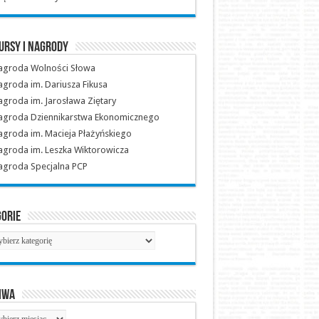
ursy i nagrody
agroda Wolności Słowa
groda im. Dariusza Fikusa
groda im. Jarosława Ziętary
agroda Dziennikarstwa Ekonomicznego
groda im. Macieja Płażyńskiego
groda im. Leszka Wiktorowicza
agroda Specjalna PCP
gorie
gorie
iwa
hiwa