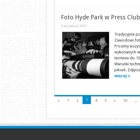
Foto Hyde Park w Press Club
5 września 2013
Tradycyjnie p
Zawodowi foto
Prosimy wszys
wykonanych w 
terminie do 1
Warunki techn
pikseli. Zdjęc
więcej »
3
«
1
2
4
5
»
10
...