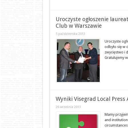
Uroczyste ogłoszenie laurea
Club w Warszawie
5 października 2013
Uroczyste ogł
odbyło się w d
zwycięstwo i d
Gratulujemy w
Wyniki Visegrad Local Press
26 września 2013
Mamy przyjemn
and institution
circumstances