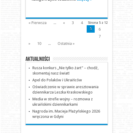
« Pierwsza
...
«
3
4
Strona 5 z 12
5
6
7
»
10
...
Ostatnia »
Aktualności
Rusza konkurs „Nie tylko żart” – chodź,
skomentuj nasz świat!
Apel do Polaków i Ukraińców
Oświadczenie w sprawie aresztowania
dziennikarza Leszka Kraskowskiego
Media w strefie wojny – rozmowa z
ukraińskimi dziennikarkami
Nagroda im. Macieja Płażyńskiego 2026
wręczona w Gdyni