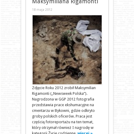
Maksymiliana Rigamonti
18 maja 2012
Zdjęcie Roku 2012 zrobił Maksymilian
Rigamonti („Newsweek Polska”).
Nagrodzona w GGP 2012 fotografia
przedstawia prace ekshumacyjne na
cmentarzu w Bykowni, gdzie odkryto
groby polskich oficerów. Praca jest
częścią fotoreportażu na ten temat,
który otrzymał również I nagrodę w
kategorii Życie codzienne.
więcej »