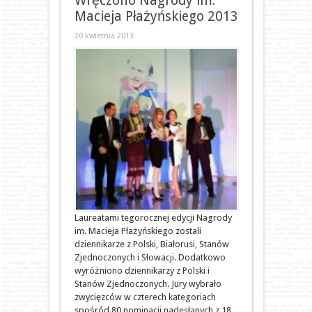
Wręczono Nagrody im.
Macieja Płażyńskiego 2013
20 kwietnia 2013
Laureatami tegorocznej edycji Nagrody
im. Macieja Płażyńskiego zostali
dziennikarze z Polski, Białorusi, Stanów
Zjednoczonych i Słowacji. Dodatkowo
wyróżniono dziennikarzy z Polski i
Stanów Zjednoczonych. Jury wybrało
zwycięzców w czterech kategoriach
spośród 80 nominacji nadesłanych z 18