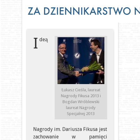
I
deą
Łukasz Cieśla, laureat
Nagrody Fikusa 2013 i
Bogdan Wróblewski
laureat Nagrody
Specjalnej 2013
Nagrody im. Dariusza Fikusa jest
zachowanie w pamięci