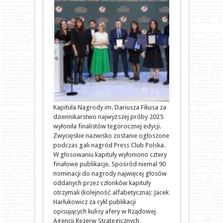
Kapituła Nagrody im. Dariusza Fikusa za
dziennikarstwo najwyższej próby 2025
wyłoniła finalistów tegorocznej edycji.
Zwycięskie nazwisko zostanie ogłoszone
podczas gali nagród Press Club Polska.
W głosowaniu kapituły wyłoniono cztery
finałowe publikacje. Spośród niemal 90
nominacji do nagrody najwięcej głosów
oddanych przez członków kapituły
otrzymali (kolejność alfabetyczna): Jacek
Harłukowicz za cykl publikacji
opisujących kulisy afery w Rządowej
Agencji Rezerw Strategicznych,