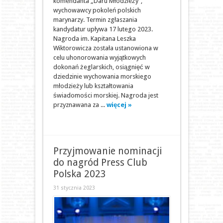
komendanta „Daru Młodzieży”,
wychowawcy pokoleń polskich
marynarzy. Termin zgłaszania
kandydatur upływa 17 lutego 2023.
Nagroda im. Kapitana Leszka
Wiktorowicza została ustanowiona w
celu uhonorowania wyjątkowych
dokonań żeglarskich, osiągnięć w
dziedzinie wychowania morskiego
młodzieży lub kształtowania
świadomości morskiej. Nagroda jest
przyznawana za ...
więcej »
Przyjmowanie nominacji
do nagród Press Club
Polska 2023
31 stycznia 2023