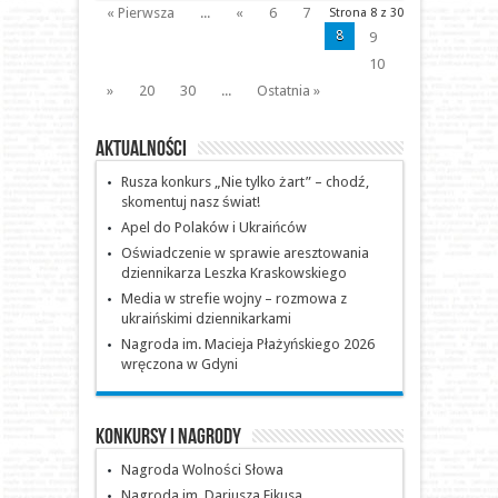
« Pierwsza
...
«
6
7
Strona 8 z 30
8
9
10
»
20
30
...
Ostatnia »
Aktualności
Rusza konkurs „Nie tylko żart” – chodź,
skomentuj nasz świat!
Apel do Polaków i Ukraińców
Oświadczenie w sprawie aresztowania
dziennikarza Leszka Kraskowskiego
Media w strefie wojny – rozmowa z
ukraińskimi dziennikarkami
Nagroda im. Macieja Płażyńskiego 2026
wręczona w Gdyni
Konkursy i nagrody
Nagroda Wolności Słowa
Nagroda im. Dariusza Fikusa